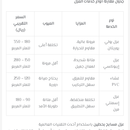
جدول مقارنة أنواع خدمات العزل
السعر
نوع
المزايا
العيوب
التقريبي
الخدمة
(ريال)
عزل بولي
مرونة عالية،
180 – 350
تكلفة أعلى
يوريثان
مقاوم للحرارة
للمتر المربع
عزل
متانة شديدة،
150 – 280
أقل مرونة
إيبوكسي
لمعان جميل
للمتر المربع
غشاء
مقاوم للتمزق،
يحتاج صيانة
120 – 250
PVC
سهل التركيب
دورية
للمتر المربع
عزل
تكلفة منخفضة،
أقل متانة
90 – 180
إسمنتي
سهل التطبيق
طويلة الأمد
للمتر المربع
مرن
عزل مسابح بحطين
باستخدام أحدث التقنيات العالمية