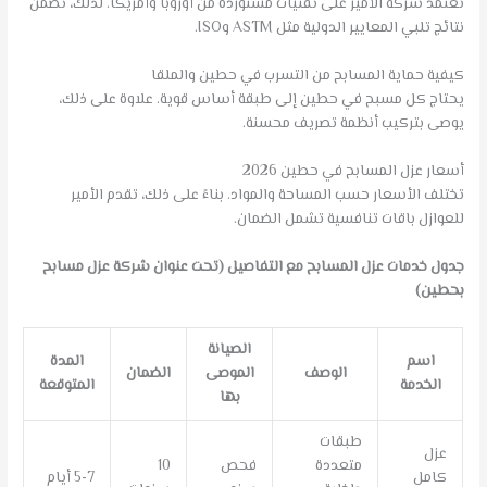
تعتمد شركة الأمير على تقنيات مستوردة من أوروبا وأمريكا. لذلك، تضمن
نتائج تلبي المعايير الدولية مثل ASTM وISO.
كيفية حماية المسابح من التسرب في حطين والملقا
يحتاج كل مسبح في حطين إلى طبقة أساس قوية. علاوة على ذلك،
يوصى بتركيب أنظمة تصريف محسنة.
أسعار عزل المسابح في حطين 2026
تختلف الأسعار حسب المساحة والمواد. بناءً على ذلك، تقدم الأمير
للعوازل باقات تنافسية تشمل الضمان.
جدول خدمات عزل المسابح مع التفاصيل (تحت عنوان شركة عزل مسابح
بحطين)
الصيانة
اسم
المدة
الوصف
الموصى
الضمان
الخدمة
المتوقعة
بها
طبقات
عزل
متعددة
فحص
10
كامل
5-7 أيام