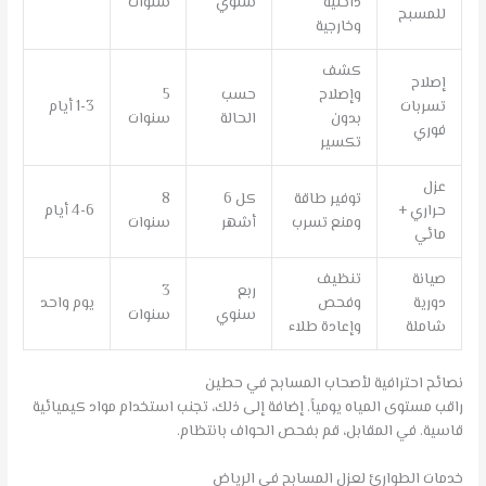
داخلية
سنوي
سنوات
للمسبح
وخارجية
كشف
إصلاح
وإصلاح
حسب
5
تسربات
1-3 أيام
بدون
الحالة
سنوات
فوري
تكسير
عزل
توفير طاقة
كل 6
8
حراري +
4-6 أيام
ومنع تسرب
أشهر
سنوات
مائي
صيانة
تنظيف
ربع
3
دورية
وفحص
يوم واحد
سنوي
سنوات
شاملة
وإعادة طلاء
نصائح احترافية لأصحاب المسابح في حطين
راقب مستوى المياه يومياً. إضافة إلى ذلك، تجنب استخدام مواد كيميائية
قاسية. في المقابل، قم بفحص الحواف بانتظام.
خدمات الطوارئ لعزل المسابح في الرياض