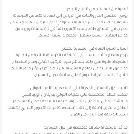
أهمية عزل المسابح في المناخ الرياض :
يؤدي الطقس الحار والجاف في الرياض إلى تمدد وانكماش الخرسانة
بسرعة. لذلك، يحدث تسرب المياه بسهولة إذا لم يتم عزل المسبح بشكل
صحيح. في السياق ذاته، يسبب التسرب تلفاً في الأساسات ويزيد من
فواتير الكهرباء بسبب تشغيل المضخات بشكل مستمر.
أسباب تسرب المياه في المسابح بحطين
ترجع معظم حالات التسرب إلى تشققات الخرسانة الناتجة عن الحرارة
الشديدة. علاوة على ذلك، يساهم سوء التركيب الأولي وعدم استخدام
مواد عزل مناسبة في تفاقم المشكلة. من ناحية أخرى، تؤثر جذور الأشجار
القريبة وتسرب المياه الجوفية على سلامة جدران المسبح.
تقنيات عزل المسابح الحديثة التي تستخدمها الأمير للعوازل
تعتمد الجهة المتخصصة على تقنيات البولي يوريثان والإيبوكسي
والغشاء المائي. بناءً على ذلك، توفر طبقات متعددة تحمي المسبح من
الداخل والخارج. إضافة إلى ذلك، تستخدم كاميرات التصوير الحراري لكشف
التسربات بدقة قبل البدء في العزل.
فوائد الاستعانة بشركة متخصصة في عزل المسابح