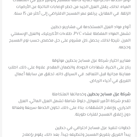
توفر الخدمة الاحترافية حماية كاملة للمسبح وتوفير كبير في استهلاك
المياه. لذلك، يقلل العزل الجيد من خطر الإصابات الناتجة عن الأرضيات
الزلقة. في المقابل، يرتفع عمر المسبح الافتراضي إلى أكثر من 15 سنة.
أنواع مواد العزل المستخدمة في مشاريع حطين
تشمل المواد المفضلة غشاء PVC، طلاءات الأكريليك، والعزل الإسمنتي
المرن. نتيجة لذلك، يحصل كل مشروع على حل مخصص حسب نوع المسبح
وحجمه.
معايير اختيار شركة عزل مسابح بحطين موثوقة
ركز على الخبرة، شهادات الجودة، والضمان المقدم. علاوة على ذلك، اطلب
معاينة مجانية قبل التعاقد. في السياق ذاته، تحقق من سابقة أعمال
الفريق في أحياء الرياض.
شركة عزل مسابح بحطين
وخدماتها المتكاملة
تقدم شركة الأمير للعوازل حلولاً شاملة تشمل العزل المائي، العزل
الحراري، وإصلاح التشققات. بناءً على ذلك، تكون الخدمة سريعة وفعالة
دون إغلاق المسبح لفترات طويلة.
خطوات تنفيذ عزل مسابح احترافي في حطين
يبدأ الفريق بتفريغ المسبح وتنظيفه جيداً. بعد ذلك، يقوم بإصلاح