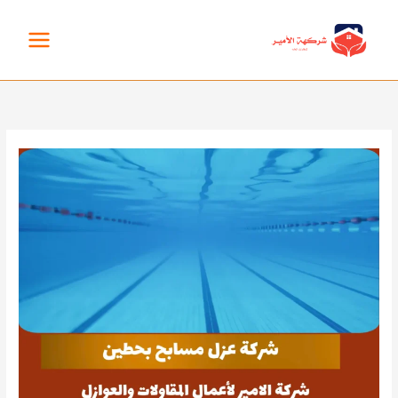
خطي
لى
لمحتوى