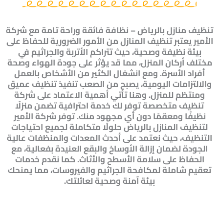
تنظيف منازل بالرياض – نظافة فائقة وراحة تامة مع شركة
الأمير يعتبر تنظيف المنازل من الأمور الضرورية للحفاظ على
بيئة نظيفة وصحية، حيث تتراكم الأتربة والجراثيم في
مختلف أركان المنزل، مما قد يؤثر على جودة الهواء وصحة
أفراد الأسرة. ومع انشغال الكثير من الأشخاص بالعمل
والالتزامات اليومية، يصبح من الصعب تنفيذ تنظيف عميق
ومنتظم للمنزل. وهنا تأتي أهمية الاعتماد على شركة
تنظيف متخصصة توفر لك خدمة احترافية تضمن منزلًا
نظيفًا ومعقمًا دون أي مجهود منك. توفر شركة الأمير
لتنظيف المنازل بالرياض حلولًا متكاملة لجميع احتياجات
التنظيف، حيث نعتمد على أحدث المعدات والمنظفات عالية
الجودة لضمان إزالة الأوساخ والبقع العنيدة بفعالية، مع
الحفاظ على سلامة الأسطح والأثاث. كما نقدم خدمات
تعقيم شاملة لمكافحة الجراثيم والفيروسات، مما يمنحك
بيئة آمنة وصحية لعائلتك.