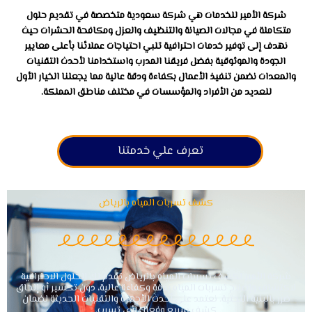
شركة الأمير للخدمات هي شركة سعودية متخصصة في تقديم حلول
متكاملة في مجالات الصيانة والتنظيف والعزل ومكافحة الحشرات حيث
نهدف إلى توفير خدمات احترافية تلبي احتياجات عملائنا بأعلى معايير
الجودة والموثوقية بفضل فريقنا المدرب واستخدامنا لأحدث التقنيات
والمعدات نضمن تنفيذ الأعمال بكفاءة ودقة عالية مما يجعلنا الخيار الأول
للعديد من الأفراد والمؤسسات في مختلف مناطق المملكة.
تعرف علي خدمتنا
كشف تسربات المياه بالرياض
شركة الأمير لكشف تسربات المياه بالرياض تقدم لك الحلول الاحترافية
لاكتشاف وإصلاح تسربات المياه بدقة وكفاءة عالية، دون تكسير أو إلحاق
ضرر بالبنية التحتية. نعتمد على أحدث الأجهزة والتقنيات الحديثة لضمان
كشف سريع وفعال لأي تسرب.