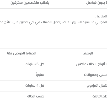
 بدون فواصل
يتطلب متخصصين محترفين
متاحة :
ني والتنفيذ السريع. لذلك، يحصل العملاء في حي حطين على نتائج فورية. 
الوصف
الصيانة الموصى بها
 ألواح + طلاء عاكس
كل 5 سنوات
كسي وممبرانات
سنوياً
للعزل المزدوج
كل 4 سنوات
ح التالفة
حسب الحالة