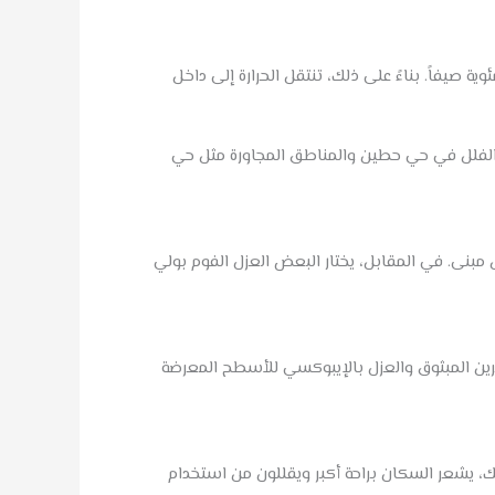
ي حي حطين لأشعة الشمس المباشرة طوال اليوم. لذلك، ترتفع درجة حرارة السطح إلى أكثر من 70 درجة مئوية صيفاً. بناءً على ذلك، تنتقل الحرارة إلى داخل
اب الفلل في حي حطين والمناطق المجاورة مثل حي
 مبنى. في المقابل، يختار البعض العزل الفوم بولي
رين المبثوق والعزل بالإيبوكسي للأسطح المعرضة
 ودفئه شتاءً. نتيجة لذلك، يشعر السكان براحة أكبر ويقللون من استخدام