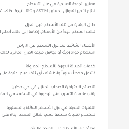
معايير الجودة العالمية في عزل الأسطح
تلتزم الأمير للعوازل بمعايير ASTM وISO. نتيجة لذلك، تضمن المواد المستخدمة سلامة وكفاءة طويلة الأمد.
طرق الوقاية من تلف الأسطح قبل العزل
نظف السطح جيداً من الأوساخ. إضافة إلى ذلك، أصلح ال
الأخطاء الشائعة عند عزل الأسطح في الرياض
استخدام مواد رديئة أو تجاهل طبقة العزل المائي. لذلك،
خدمات الصيانة الدورية للأسطح المعزولة
تشمل فحصاً سنوياً واكتشاف أي تلف مبكر. علاوة على
النصائح الاحترافية لأصحاب المنازل في حي حطين
راقب علامات التسرب مثل الرطوبة في السقف. في الم
التقنيات الحديثة في عزل الأسطح المائلة والمستوية
تستخدم تقنيات مختلفة حسب شكل السطح. بناءً على ذل
فوائد عزل الأسطح على الصحة والبيئة